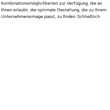
Kombinationsmöglichkeiten zur Verfügung, die es
Ihnen erlaubt, die optimale Gestaltung, die zu Ihrem
Unternehmensimage passt, zu finden. Schließlich
sollte eine als Werbegeschenk oder für die
Mitarbeiterausstattung genutzte Kappe genau ins
eigene Corporate Design passen, um sofort
aufzufallen. Mit unserem umfangreichen Angebot ist
dies kinderleicht. Nicht umsonst haben bereits
zahlreiche große Unternehmen unsere Dienste in
Anspruch genommen und ihre Tenniscaps besticken
lassen.
So gelangen Ihre personalisierte
Tenniscaps zu Ihnen
Nachdem Sie sich für das passende Modell
entschieden haben, schicken Sie uns einfach Ihr