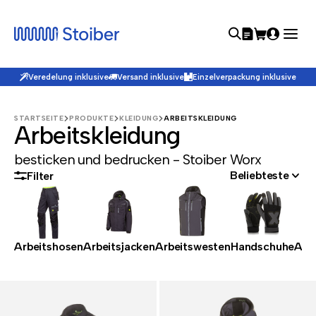
Veredelung inklusive
Versand inklusive
Einzelverpackung inklusive
STARTSEITE
PRODUKTE
KLEIDUNG
ARBEITSKLEIDUNG
Arbeitskleidung
besticken und bedrucken - Stoiber Worx
Beliebteste
Filter
Arbeitshosen
Arbeitsjacken
Arbeitswesten
Handschuhe
Acc