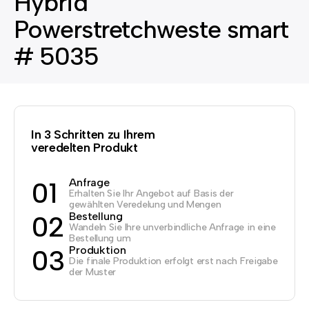
Hybrid
Powerstretchweste smart
# 5035
In 3 Schritten zu Ihrem
veredelten Produkt
Anfrage
01
Erhalten Sie Ihr Angebot auf Basis der
gewählten Veredelung und Mengen
Bestellung
02
Wandeln Sie Ihre unverbindliche Anfrage in eine
Bestellung um
Produktion
03
Die finale Produktion erfolgt erst nach Freigabe
der Muster