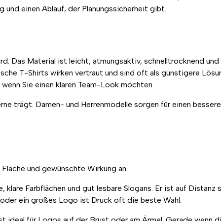
und einen Ablauf, der Planungssicherheit gibt.
wird. Das Material ist leicht, atmungsaktiv, schnelltrocknend 
sische T-Shirts wirken vertraut und sind oft als günstigere Lös
t, wenn Sie einen klaren Team-Look möchten.
erne trägt. Damen- und Herrenmodelle sorgen für einen besseren
, Fläche und gewünschte Wirkung an.
 klare Farbflächen und gut lesbare Slogans. Er ist auf Distanz s
oder ein großes Logo ist Druck oft die beste Wahl.
sst ideal für Logos auf der Brust oder am Ärmel. Gerade wenn di