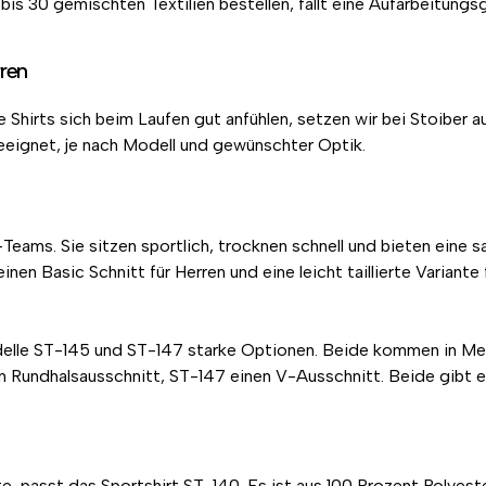
is 30 gemischten Textilien bestellen, fällt eine Aufarbeitungsg
rren
e Shirts sich beim Laufen gut anfühlen, setzen wir bei Stoiber 
geeignet, je nach Modell und gewünschter Optik.
-Teams. Sie sitzen sportlich, trocknen schnell und bieten eine s
en Basic Schnitt für Herren und eine leicht taillierte Variante
lle ST-145 und ST-147 starke Optionen. Beide kommen in Mela
en Rundhalsausschnitt, ST-147 einen V-Ausschnitt. Beide gibt e
e, passt das Sportshirt ST-140. Es ist aus 100 Prozent Polyes