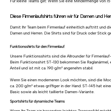
Für kleine Teams gilt: Wenn Sie eine Mindermenge von 15 b
Diese Firmenlaufshirts führen wir für Damen und He
Damit Ihr Team beim Firmenlauf einheitlich auftritt und di
Damen und Herren. Die Shirts sind für Druck oder Stick 
Funktionsshirts für den Firmenlauf
Unsere Funktionsshirts sind die Allrounder für Firmenlauf
Beim Funktionsshirt ST-130 bekommen Sie Raglanärmel, ein
Anteil und ist mit ca. 190 g/m² angenehm stabil.
Wenn Sie einen moderneren Look möchten, sind die Mode
ca. 200 g/m² etwas griffiger in der Hand. ST-145 hat ein
Basic sowie als leicht taillierte Damen-Variante.
Sportshirts für dynamische Teams
Wenn Ihr Team ein besonders leichtes Tragegefühl möcht