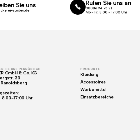
Rufen Sie uns an
eiben Sie uns
08086 94 75 91
ickerei-stoiber.de
Mo - Fr, 8:00 - 17.00 Uhr
N SIE UNS PERSÖNLICH
PRODUKTE
ER GmbH & Co. KG
Kleidung
ergstr. 30
Accessoires
 Ranoldsberg
Werbemittel
gszeiten:
Einsatzbereiche
r 8:00-17:00 Uhr