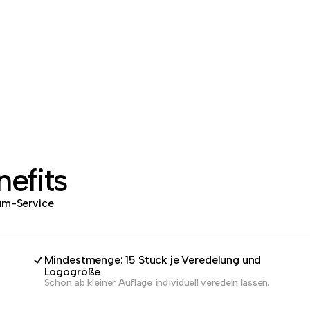
efits
dum-Service
Mindestmenge: 15 Stück je Veredelung und
Logogröße
Schon ab kleiner Auflage individuell veredeln lassen.