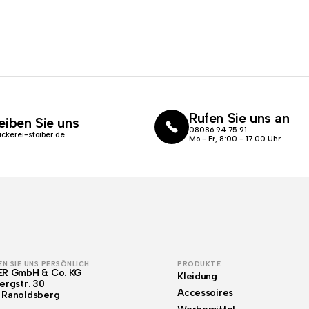
Rufen Sie uns an
eiben Sie uns
08086 94 75 91
ickerei-stoiber.de
Mo - Fr, 8:00 - 17.00 Uhr
N SIE UNS PERSÖNLICH
PRODUKTE
ER GmbH & Co. KG
Kleidung
ergstr. 30
Accessoires
 Ranoldsberg