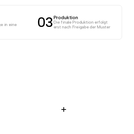
03
Produktion
Die finale Produktion erfolgt
e in eine
erst nach Freigabe der Muster