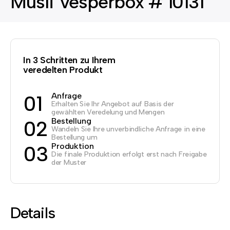
Müsli Vesperbox # 10131
In 3 Schritten zu Ihrem
veredelten Produkt
Anfrage
01
Erhalten Sie Ihr Angebot auf Basis der
gewählten Veredelung und Mengen
Bestellung
02
Wandeln Sie Ihre unverbindliche Anfrage in eine
Bestellung um
Produktion
03
Die finale Produktion erfolgt erst nach Freigabe
der Muster
Details