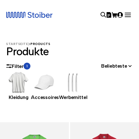
STARTSEITE
PRODUCTS
Produkte
Beliebteste
Filter
1
Kleidung
Accessoires
Werbemittel