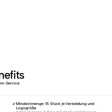
efits
dum-Service
Mindestmenge: 15 Stück je Veredelung und
Logogröße
Schon ab kleiner Auflage individuell veredeln lassen.