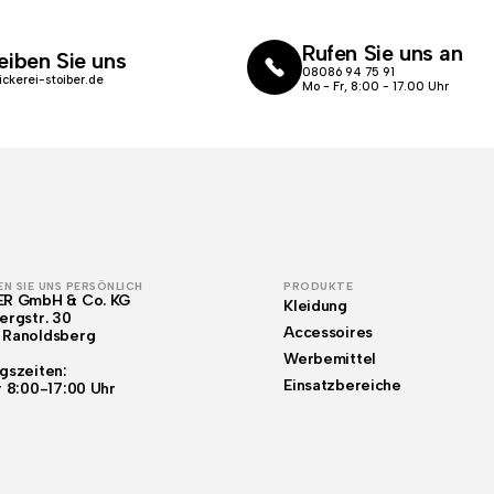
Rufen Sie uns an
eiben Sie uns
08086 94 75 91
ickerei-stoiber.de
Mo - Fr, 8:00 - 17.00 Uhr
N SIE UNS PERSÖNLICH
PRODUKTE
ER GmbH & Co. KG
Kleidung
ergstr. 30
Accessoires
 Ranoldsberg
Werbemittel
gszeiten:
Einsatzbereiche
r 8:00-17:00 Uhr