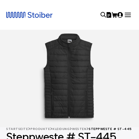
STARTSEITE
PRODUKTE
KLEIDUNG
WESTEN
STEPPWESTE # ST-445
Steppweste # ST-445