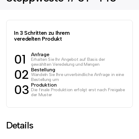
In 3 Schritten zu Ihrem
veredelten Produkt
Anfrage
01
Erhalten Sie Ihr Angebot auf Basis der
gewählten Veredelung und Mengen
Bestellung
02
Wandeln Sie Ihre unverbindliche Anfrage in eine
Bestellung um
Produktion
03
Die finale Produktion erfolgt erst nach Freigabe
der Muster
Details