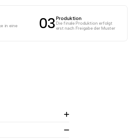
03
Produktion
Die finale Produktion erfolgt
e in eine
erst nach Freigabe der Muster