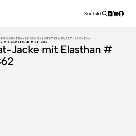
Kontakt
PRODUKTE
KLEIDUNG
SWEATER
SWEAT-JACKEN
E MIT ELASTHAN # ST-362
t-Jacke mit Elasthan #
362