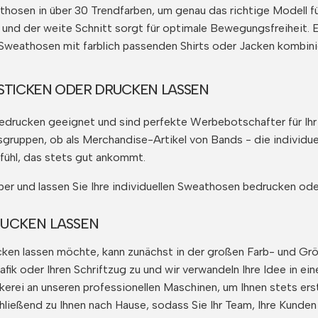
hosen in über 30 Trendfarben, um genau das richtige Modell für
nd der weite Schnitt sorgt für optimale Bewegungsfreiheit. E
Sweathosen mit farblich passenden Shirts oder Jacken kombinier
STICKEN ODER DRUCKEN LASSEN
rucken geeignet und sind perfekte Werbebotschafter für Ihr A
esgruppen, ob als Merchandise-Artikel von Bands - die individu
fühl, das stets gut ankommt.
er und lassen Sie Ihre individuellen Sweathosen bedrucken ode
UCKEN LASSEN
ken lassen möchte, kann zunächst in der großen Farb- und Gr
rafik oder Ihren Schriftzug zu und wir verwandeln Ihre Idee in 
kerei an unseren professionellen Maschinen, um Ihnen stets er
ließend zu Ihnen nach Hause, sodass Sie Ihr Team, Ihre Kunden