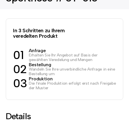
In 3 Schritten zu Ihrem
veredelten Produkt
Anfrage
01
Erhalten Sie Ihr Angebot auf Basis der
gewählten Veredelung und Mengen
Bestellung
02
Wandeln Sie Ihre unverbindliche Anfrage in eine
Bestellung um
Produktion
03
Die finale Produktion erfolgt erst nach Freigabe
der Muster
Details